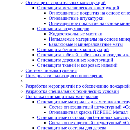
Огнезащита строительных конструкций
Огнезащита металлических конструкций
Огнезащитные покрытия на основе огн
Огнезащитные штукатурки
Огнезащитное покрытие на основе мин
Огнезащита воздуховодов
Жидкостекольные мастики
Напыляемые материалы на основе мине
Базальтовые и минераловатные маты
Огнезащита бетонных конструкций
Огнезащита кабелей, кабельных проходок и к
Огнезащита деревянных конструкций
Огнезащита тканей и ковровых изделий
Системы пожаротушения
Пожарная сигнализация и оповещение
Разработка мероприятий по обеспечению пожарной
Разработка специальных технических условий
Поставка огнезащитных материалов
Огнезащитные материалы для металлоконстр
Состав огнезащитный штукатурный «С
Огнезащитная краска ПИРЕКС Металл
Огнезащитные составы для бетонных констр
Состав огнезащитный штукатурный «Со
Огнезащитные составы для дерева