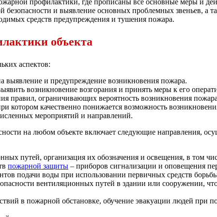
пожарной профилактики, где прописаны все основные меры и де
безопасности и выявление основных проблемных звеньев, а та
ходимых средств предупреждения и тушения пожара.
илактики объекта
ьких аспектов:
на выявление и предупреждение возникновения пожара.
выявить возникновение возгорания и принять меры к его опера
ения правил, ограничивающих вероятность возникновения пожара
при котором качественно понижается возможность возникновени
исленных мероприятий и направлений.
сности на любом объекте включает следующие направления, осу
ных путей, организация их обозначения и освещения, в том чис
ств
пожарной защиты
– приборов сигнализации и оповещения пе
нтов подачи воды при использовании первичных средств борьбы
опасности вентиляционных путей в здании или сооружении, что 
ствий в пожарной обстановке, обучение эвакуации людей при п