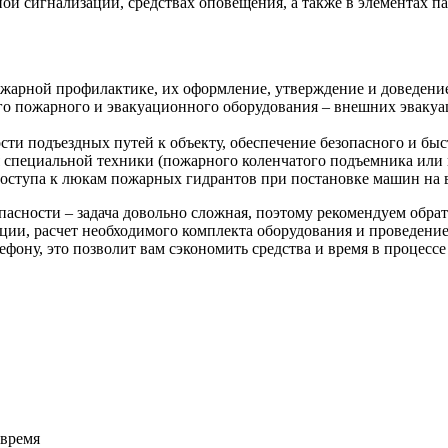
ой сигнализации, средствах оповещения, а также в элементах п
арной профилактике, их оформление, утверждение и доведение 
го пожарного и эвакуационного оборудования – внешних эваку
ти подъездных путей к объекту, обеспечение безопасного и бы
 специальной техники (пожарного коленчатого подъемника или 
доступа к люкам пожарных гидрантов при постановке машин на 
пасности – задача довольно сложная, поэтому рекомендуем обр
ции, расчет необходимого комплекта оборудования и проведени
ефону, это позволит вам сэкономить средства и время в процессе
нами
 время