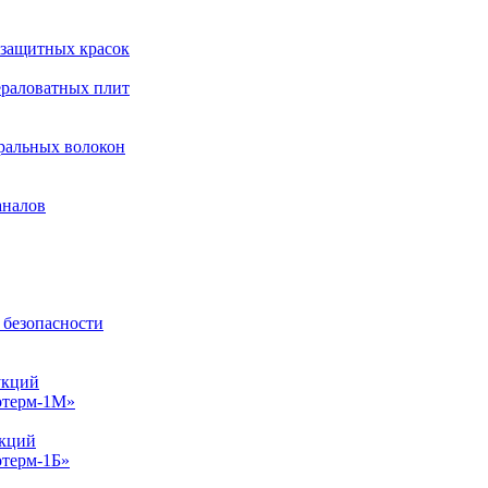
езащитных красок
ераловатных плит
ральных волокон
аналов
 безопасности
укций
отерм-1М»
укций
терм-1Б»