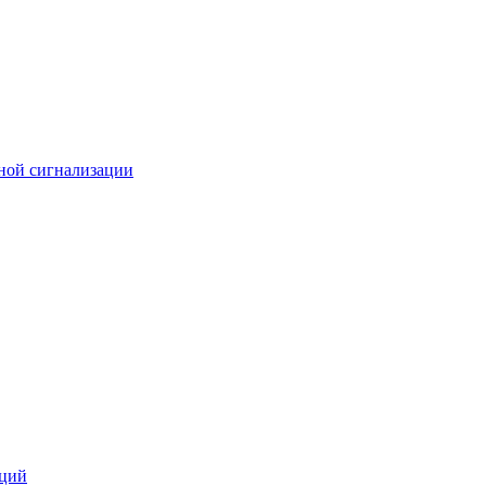
ной сигнализации
кций