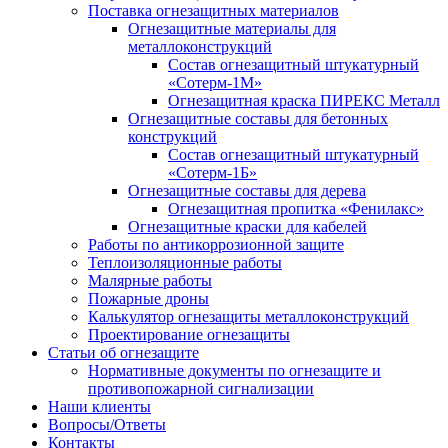
Поставка огнезащитных материалов
Огнезащитные материалы для
металлоконструкций
Состав огнезащитный штукатурный
«Сотерм-1М»
Огнезащитная краска ПИРЕКС Металл
Огнезащитные составы для бетонных
конструкций
Состав огнезащитный штукатурный
«Сотерм-1Б»
Огнезащитные составы для дерева
Огнезащитная пропитка «Фенилакс»
Огнезащитные краски для кабелей
Работы по антикоррозионной защите
Теплоизоляционные работы
Малярные работы
Пожарные дроны
Калькулятор огнезащиты металлоконструкций
Проектирование огнезащиты
Статьи об огнезащите
Нормативные документы по огнезащите и
противопожарной сигнализации
Наши клиенты
Вопросы/Ответы
Контакты