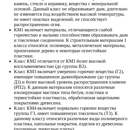
камень, стекло и керамику, вещества с минеральной
основой. Данный класс не образовывает дым, длительно
не изменяется под воздействием высокой температуры,
не имеет опасных выделений, не способствует
распространению огня.
КМ1 включает материалы, отличающиеся слабой
горючестью и малыми способностями образовывать дым
и токсичные соединения. К строительным материалам 1
класса относятся: полимеры, металлические материалы,
пропитанное дерево и некоторые огнестойкие
пластики.
Класс КМ2 отличается от КМ1 более высокой
воспламеняемостью (до группы В2).
Класс КМ3 включает умеренно горючие вещества (Г2),
имеющие повышенное дымообразование (до группы
Д3) и более высокий уровень распространения пламени
(РП2). К данным материалам относятся различные
изолирующие мастики типа битум, пластики и
термостойкие пластмассы, обработанная защитными
покрытиями древесина.
Класс КМ4 включает нормально горючие вещества
группы Г3, имеет повышенную токсичность (Т3). К
данному классу относятся различные виды полимерного
пластика, напольные покрытия, изделия из древесины
(различные древесные плиты).