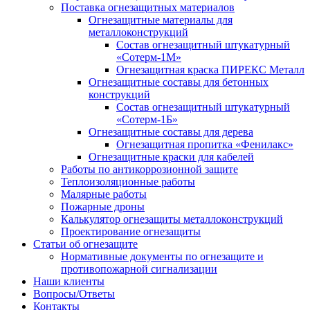
Поставка огнезащитных материалов
Огнезащитные материалы для
металлоконструкций
Состав огнезащитный штукатурный
«Сотерм-1М»
Огнезащитная краска ПИРЕКС Металл
Огнезащитные составы для бетонных
конструкций
Состав огнезащитный штукатурный
«Сотерм-1Б»
Огнезащитные составы для дерева
Огнезащитная пропитка «Фенилакс»
Огнезащитные краски для кабелей
Работы по антикоррозионной защите
Теплоизоляционные работы
Малярные работы
Пожарные дроны
Калькулятор огнезащиты металлоконструкций
Проектирование огнезащиты
Статьи об огнезащите
Нормативные документы по огнезащите и
противопожарной сигнализации
Наши клиенты
Вопросы/Ответы
Контакты