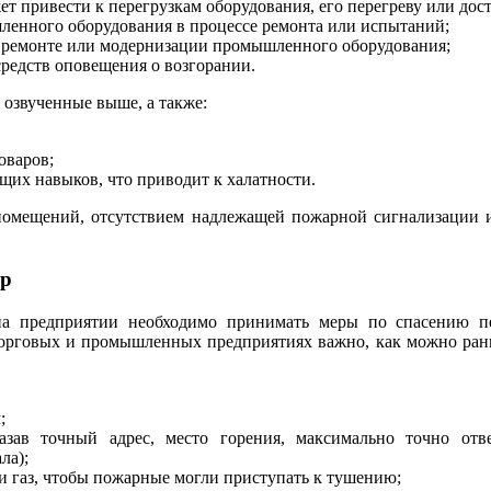
т привести к перегрузкам оборудования, его перегреву или до
ленного оборудования в процессе ремонта или испытаний;
 ремонте или модернизации промышленного оборудования;
редств оповещения о возгорании.
озвученные выше, а также:
оваров;
щих навыков, что приводит к халатности.
помещений, отсутствием надлежащей пожарной сигнализации и 
ар
 на предприятии необходимо принимать меры по спасению п
 торговых и промышленных предприятиях важно, как можно ран
;
азав точный адрес, место горения, максимально точно отв
ла);
 и газ, чтобы пожарные могли приступать к тушению;