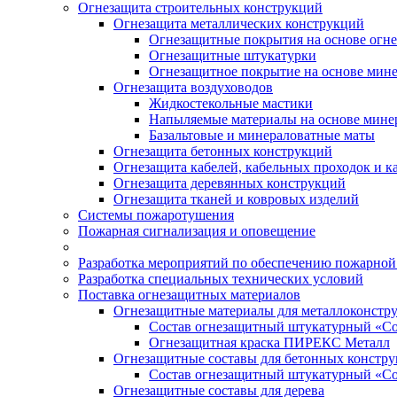
Огнезащита строительных конструкций
Огнезащита металлических конструкций
Огнезащитные покрытия на основе огн
Огнезащитные штукатурки
Огнезащитное покрытие на основе мин
Огнезащита воздуховодов
Жидкостекольные мастики
Напыляемые материалы на основе мине
Базальтовые и минераловатные маты
Огнезащита бетонных конструкций
Огнезащита кабелей, кабельных проходок и к
Огнезащита деревянных конструкций
Огнезащита тканей и ковровых изделий
Системы пожаротушения
Пожарная сигнализация и оповещение
Разработка мероприятий по обеспечению пожарной
Разработка специальных технических условий
Поставка огнезащитных материалов
Огнезащитные материалы для металлоконстр
Состав огнезащитный штукатурный «С
Огнезащитная краска ПИРЕКС Металл
Огнезащитные составы для бетонных констр
Состав огнезащитный штукатурный «Со
Огнезащитные составы для дерева