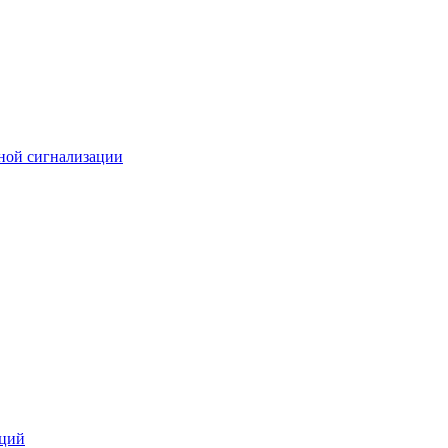
ной сигнализации
кций