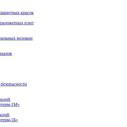
езащитных красок
ераловатных плит
ральных волокон
аналов
 безопасности
укций
отерм-1М»
укций
терм-1Б»